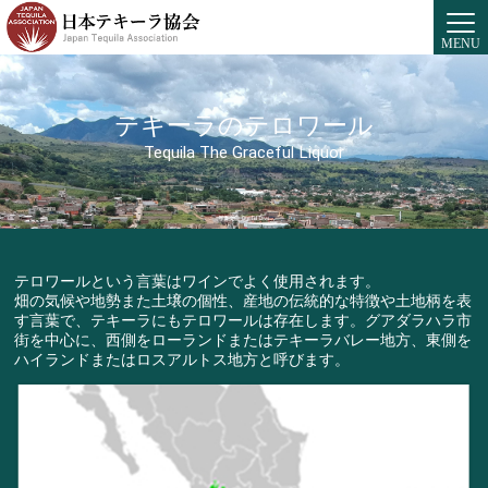
MENU
テキーラのテロワール
Tequila The Graceful Liquor
テロワールという言葉はワインでよく使用されます。
畑の気候や地勢また土壌の個性、産地の伝統的な特徴や土地柄を表
す言葉で、テキーラにもテロワールは存在します。グアダラハラ市
街を中心に、西側をローランドまたはテキーラバレー地方、東側を
ハイランドまたはロスアルトス地方と呼びます。