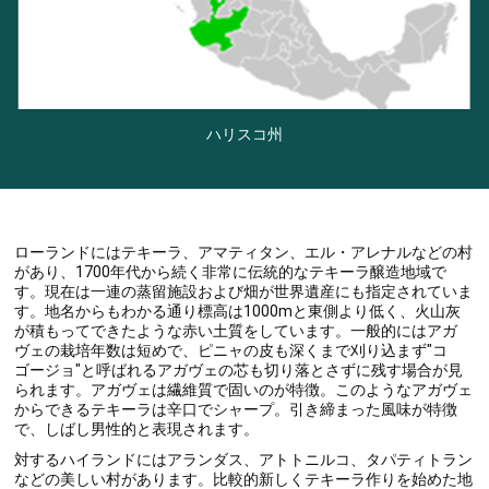
ハリスコ州
ローランドにはテキーラ、アマティタン、エル・アレナルなどの村
があり、1700年代から続く非常に伝統的なテキーラ醸造地域で
す。現在は一連の蒸留施設および畑が世界遺産にも指定されていま
す。地名からもわかる通り標高は1000mと東側より低く、火山灰
が積もってできたような赤い土質をしています。一般的にはアガ
ヴェの栽培年数は短めで、ピニャの皮も深くまで刈り込まず"コ
ゴージョ"と呼ばれるアガヴェの芯も切り落とさずに残す場合が見
られます。アガヴェは繊維質で固いのが特徴。このようなアガヴェ
からできるテキーラは辛口でシャープ。引き締まった風味が特徴
で、しばし男性的と表現されます。
対するハイランドにはアランダス、アトトニルコ、タパティトラン
などの美しい村があります。比較的新しくテキーラ作りを始めた地