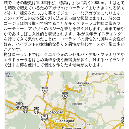
域で、その歴史は100年ほど。標高はさらに高く2000ｍ。土はとて
も肥沃で肥えているためアガヴェはローランドより大きくなる傾向
があり、糖分をたっぷり蓄えてジューシーなアガヴェになります。
このアガヴェの皮を深く刈り込み真っ白な状態にまでし、芯のコ
ゴージョは切り取って捨てることが多くテキーラは甘味に富みフ
ルーティー、アガヴェのベジーな香りを強く残します。繊細で華や
かでありしばし女性的と表現されます。 私が長年テイスティング
を行ってきて気付いたことは、ローランドの男性的な風味を女性が
好み、ハイランドの女性的な香りを男性が好むケースが非常に多い
ことです。
樽はローランドでは、クエルヴォのレゼルバ・デル・ファミリアや
エラドゥーラをはじめ新樽を使う蒸留所が多く、対するハイランド
では中古樽を使用して個性を作りだす傾向があります。